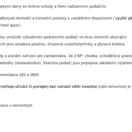
anskými domy se dvěma vchody a třemi nadzemními podlažími.
elkorysé obchodní a komerční prostory s variabilními dispozicemi (
využití ja
hotel apod.)
énu umožnilo vybudování podzemního podlaží ve dvou úrovních ukrývající
ch jsou skladové prostory, strojovna vzduchotechniky a plynová kotelna.
dy a sociální zařízení pro zaměstnatce. Ve 2.NP: chodba, schodišťový prosto
 jednotky (zkolaudováno). Všechna podlaží jsou propojena nákladním výtahem
troinstalace 220 a 380V.
ožňuje užívání či pronájem bez nutnosti větší investice
(celá nemovitost je
mace o nemovitosti.