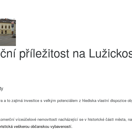
iční příležitost na Lužick
ty
a a to zajimá investice s velkým potenciálem z hlediska vlastní dispozice o
omerční víceúčelové nemovitosti nacházející se v historické části města, na 
teristická veškerou občanskou vybaveností.