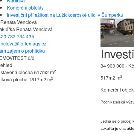
Nabídka
Komerční objekty
Investiční příležitost na Lužickosrbské ulici v Šumperku
akléřka
Renáta Venclová
420 733 734 435
enclova@fortex-ags.cz
Invest
ám zájem o prohlídku
EMOVITOST
0
/
0
řehled
34 900 000,- Kč
2
astavěná plocha
517m2 m
2
517m2 m
2
elková plocha
1817m2 m
Komerční objek
Podnikatelská výzv
Jedná se o prodej k
Lokalita je charak