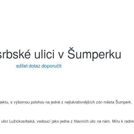
osrbské ulici v Šumperku
sdílet
dotaz
doporučit
bjektu, s výbornou polohou na jedné z nejlukrativnějších zón města Šumperk.
ulici Lužickosrbská, vedoucí jako jedna z hlavních ulic na nám. Míru k radnic