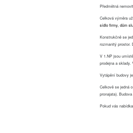
Předmětná nemovit
Celková výměra uži
sídlo firmy, dům s
Konstrukčně se jed
rozmanitý prostor.
V 1.NP jsou umístě
prodejna a sklady.
Vytápění budovy je 
Celkově se jedná 
pronajata). Budov
Pokud vás nabídka 