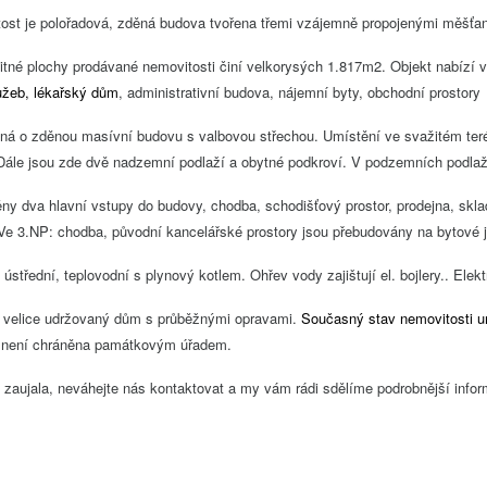
ost je polořadová, zděná budova tvořena třemi vzájemně propojenými měšť
tné plochy prodávané nemovitosti činí velkorysých 1.817m2. Objekt nabízí v
lužeb, lékařský dům
, administrativní budova, nájemní byty, obchodní prostory 
ná o zděnou masívní budovu s valbovou střechou. Umístění ve svažitém ter
 Dále jsou zde dvě nadzemní podlaží a obytné podkroví. V podzemních podlaží
ny dva hlavní vstupy do budovy, chodba, schodišťový prostor, prodejna, skla
 Ve 3.NP: chodba, původní kancelářské prostory jsou přebudovány na bytové
ústřední, teplovodní s plynový kotlem. Ohřev vody zajištují el. bojlery.. Elek
o velice udržovaný dům s průběžnými opravami.
Současný stav nemovitosti um
a není chráněna památkovým úřadem.
zaujala, neváhejte nás kontaktovat a my vám rádi sdělíme podrobnější infor