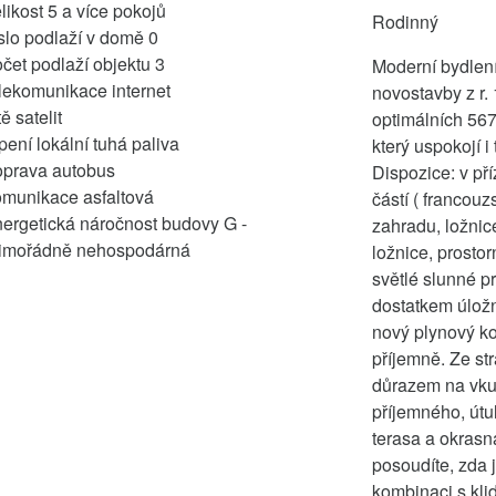
likost
5 a více pokojů
Rodinný
slo podlaží v domě
0
čet podlaží objektu
3
Moderní bydlení
elekomunikace
internet
novostavby z r.
tě
satelit
optimálních 567
pení
lokální tuhá paliva
který uspokojí i
oprava
autobus
Dispozice: v př
omunikace
asfaltová
částí ( francou
nergetická náročnost budovy
G -
zahradu, ložnic
imořádně nehospodárná
ložnice, prosto
světlé slunné p
dostatkem úložn
nový plynový ko
příjemně. Ze st
důrazem na vku
příjemného, útu
terasa a okrasn
posoudíte, zda 
kombinaci s kli