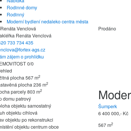
Nabídka
Rodinné domy
Rodinný
Moderní bydlení nedaleko centra města
Prodáno
akléřka
Renáta Venclová
420 733 734 435
enclova@fortex-ags.cz
ám zájem o prohlídku
EMOVITOST
0
/
0
řehled
2
žitná plocha
567 m
2
astavěná plocha
236 m
Moder
2
ocha parcely
803 m
yp domu
patrový
loha objektu
samostatný
Šumperk
uh objektu
cihlová
6 400 000,- Kč
av objektu
po rekonstrukci
2
567 m
ístění objektu
centrum obce