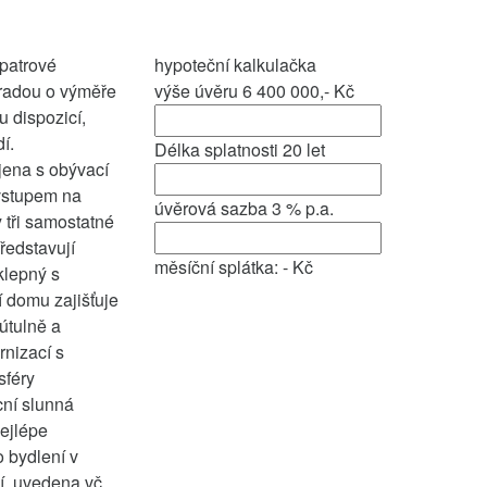
 patrové
hypoteční kalkulačka
hradou o výměře
výše úvěru
6 400 000,-
Kč
 dispozicí,
í.
Délka splatnosti
20
let
jena s obývací
 vstupem na
úvěrová sazba
3
% p.a.
 tři samostatné
ředstavují
měsíční splátka:
-
Kč
klepný s
 domu zajišťuje
útulně a
rnizací s
sféry
cní slunná
nejlépe
 bydlení v
í, uvedena vč.