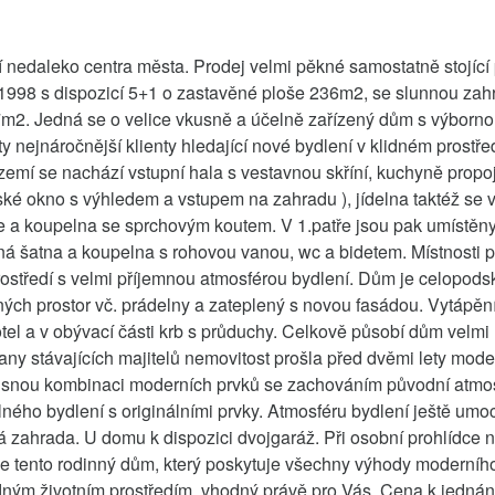
 nedaleko centra města. Prodej velmi pěkné samostatně stojící
 1998 s dispozicí 5+1 o zastavěné ploše 236m2, se slunnou za
m2. Jedná se o velice vkusně a účelně zařízený dům s výbornou
 ty nejnáročnější klienty hledající nové bydlení v klidném prostřed
ízemí se nachází vstupní hala s vestavnou skříní, kuchyně propo
zské okno s výhledem a vstupem na zahradu ), jídelna taktéž se
e a koupelna se sprchovým koutem. V 1.patře jsou pak umístěny
rná šatna a koupelna s rohovou vanou, wc a bidetem. Místnosti p
rostředí s velmi příjemnou atmosférou bydlení. Dům je celopods
ých prostor vč. prádelny a zateplený s novou fasádou. Vytápění
tel a v obývací části krb s průduchy. Celkově působí dům velmi 
rany stávajících majitelů nemovitost prošla před dvěmi lety mode
snou kombinaci moderních prvků se zachováním původní atmo
lného bydlení s originálními prvky. Atmosféru bydlení ještě umo
á zahrada. U domu k dispozici dvojgaráž. Při osobní prohlídce 
je tento rodinný dům, který poskytuje všechny výhody moderního
dným životním prostředím, vhodný právě pro Vás. Cena k jednán