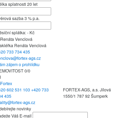
lka splatnosti
20
let
věrová sazba
3
% p.a.
síční splátka:
-
Kč
akléřka
Renáta Venclová
420 733 734 435
enclova@fortex-ags.cz
ám zájem o prohlídku
EMOVITOST
0
/
0
l
420 602 531 103
+420 733
FORTEX-AGS, a.s.
Jílová
34 435
1550/1
787 92 Šumperk
ality@fortex-ags.cz
ebírejte novinky
dejte Váš E-mail