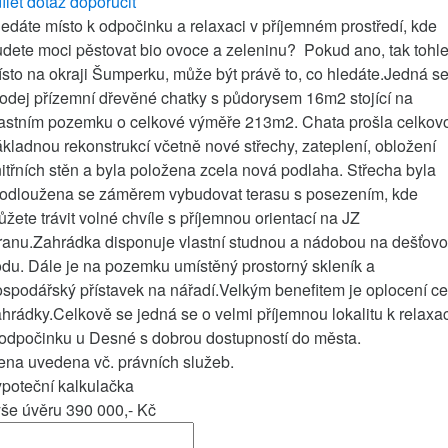
ílet
dotaz
doporučit
edáte místo k odpočinku a relaxaci v příjemném prostředí, kde
dete moci pěstovat bio ovoce a zeleninu? Pokud ano, tak tohl
sto na okraji Šumperku, může být právě to, co hledáte.Jedná se
odej přízemní dřevěné chatky s půdorysem 16m2 stojící na
lastním pozemku o celkové výměře 213m2. Chata prošla celkov
kladnou rekonstrukcí včetně nové střechy, zateplení, obložení
itřních stěn a byla položena zcela nová podlaha. Střecha byla
rodloužena se záměrem vybudovat terasu s posezením, kde
žete trávit volné chvíle s příjemnou orientací na JZ
ranu.Zahrádka disponuje vlastní studnou a nádobou na dešťov
du. Dále je na pozemku umístěný prostorný skleník a
spodářský přístavek na nářadí.Velkým benefitem je oplocení ce
hrádky.Celkově se jedná se o velmi příjemnou lokalitu k relaxac
 odpočinku u Desné s dobrou dostupností do města.
ena uvedena vč. právních služeb.
poteční kalkulačka
ýše úvěru
390 000,-
Kč