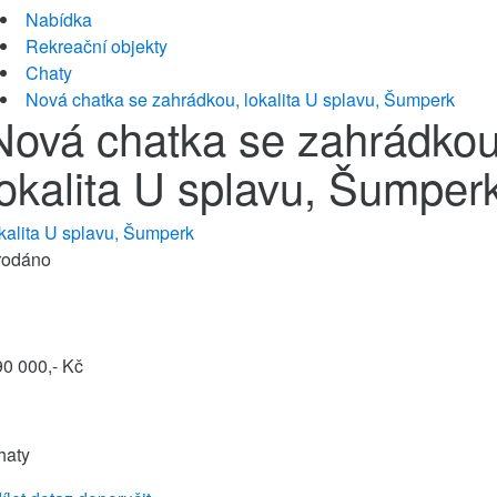
Nabídka
Rekreační objekty
Chaty
Nová chatka se zahrádkou, lokalita U splavu, Šumperk
Nová chatka se zahrádkou
lokalita U splavu, Šumper
kalita U splavu, Šumperk
rodáno
0 000,- Kč
haty