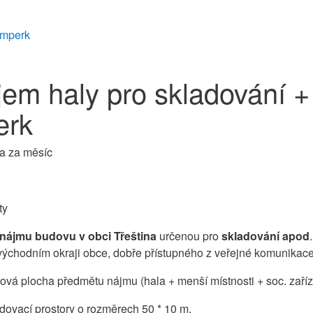
umperk
em haly pro skladování + 
erk
a za měsíc
ty
nájmu budovu v obci Třeština
určenou pro
skladování apod
ýchodním okraji obce, dobře přístupného z veřejné komunikace
vá plocha předmětu nájmu (hala + menší místnosti + soc. zaříz
dovací prostory o rozměrech 50 * 10 m.