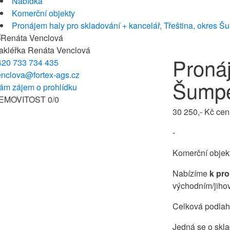
Nabídka
Komerční objekty
Pronájem haly pro skladování + kancelář, Třeština, okres Š
akléřka
Renáta Venclová
Pronáj
420 733 734 435
enclova@fortex-ags.cz
Šump
ám zájem o prohlídku
EMOVITOST
0
/
0
30 250,- Kč
cen
-
Komerční objek
Nabízíme
k pro
východním/jihov
Celková podlaho
Jedná se o skla