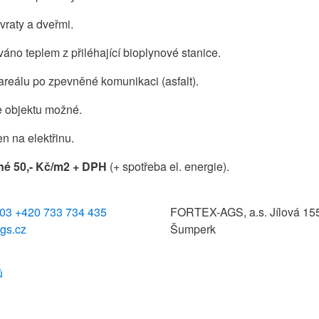
vraty a dveřmi.
váno teplem z přiléhající bioplynové stanice.
 areálu po zpevněné komunikaci (asfalt).
e objektu možné.
n na elektřinu.
né 50,- Kč/m2 + DPH
(+ spotřeba el. energie).
103
+420 733 734 435
FORTEX-AGS, a.s.
Jílová 15
ags.cz
Šumperk
ů