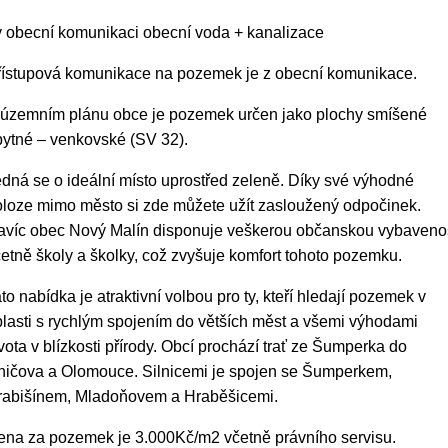
v obecní komunikaci obecní voda + kanalizace
řístupová komunikace na pozemek je z obecní komunikace.
 územním plánu obce je pozemek určen jako plochy smíšené
bytné – venkovské
(SV 32).
dná se o ideální místo uprostřed zeleně. Díky své výhodné
oloze mimo město si zde můžete užít zasloužený odpočinek.
avíc obec Nový Malín disponuje veškerou občanskou vybavenos
etně školy a školky, což zvyšuje komfort tohoto pozemku.
to nabídka je atraktivní volbou pro ty, kteří hledají pozemek v
lasti s rychlým spojením do větších měst a všemi výhodami
vota v blízkosti přírody. Obcí prochází trať ze Šumperka do
ničova a Olomouce. Silnicemi je spojen se Šumperkem,
rabišínem, Mladoňovem a Hraběšicemi.
ena za pozemek je 3.000Kč/m2 včetně právního servisu.