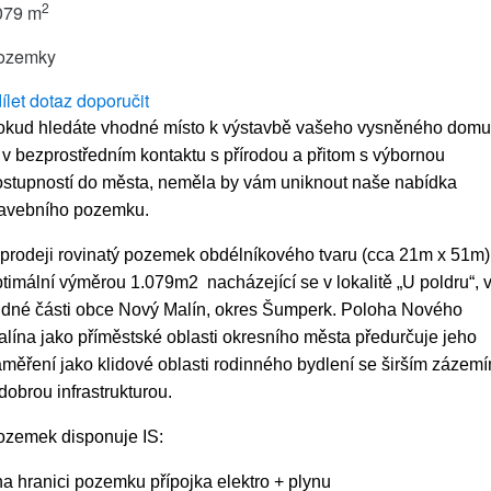
2
079 m
ozemky
ílet
dotaz
doporučit
okud hledáte vhodné místo k výstavbě vašeho vysněného domu
 v bezprostředním kontaktu s přírodou
a přitom s výbornou
ostupností do města
, neměla by vám uniknout naše nabídka
tavebního pozemku.
prodeji rovinatý pozemek obdélníkového tvaru
(cca 21m x 51m
ptimální
výměrou
1.079
m2
nacházející se v lokalitě „U poldru“, 
lidné části obce Nový Malín, okres Šumperk. Poloha Nového
lína jako příměstské oblasti okresního města předurčuje jeho
měření jako klidové oblasti rodinného bydlení se širším zázem
dobrou infrastrukturou.
ozemek disponuje IS:
na hranici pozemku přípojka elektro + plynu