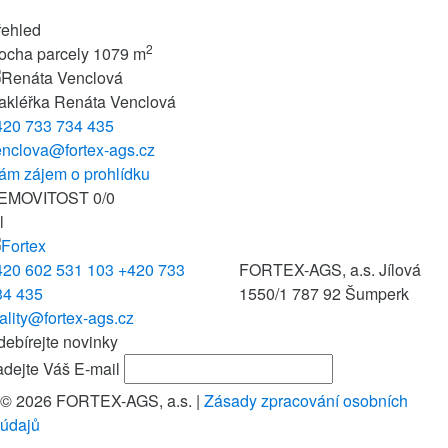
řehled
2
ocha parcely
1079 m
akléřka
Renáta Venclová
420 733 734 435
enclova@fortex-ags.cz
ám zájem o prohlídku
EMOVITOST
0
/
0
l
420 602 531 103
+420 733
FORTEX-AGS, a.s.
Jílová
34 435
1550/1
787 92 Šumperk
ality@fortex-ags.cz
ebírejte novinky
dejte Váš E-mail
© 2026 FORTEX-AGS, a.s.
|
Zásady zpracování osobních
údajů