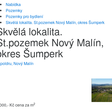
Nabídka
Pozemky
Pozemky pro bydlení
Skvělá lokalita. St.pozemek Nový Malín, okres Šumperk
Skvělá lokalita.
St.pozemek Nový Malín,
okres Šumperk
poldru, Nový Malín
2
 000,- Kč
cena za m