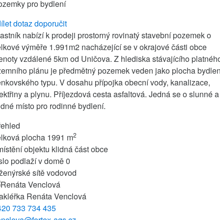
ozemky pro bydlení
ílet
dotaz
doporučit
astník nabízí k prodeji prostorný rovinatý stavební pozemek o
lkové výměře 1.991m2 nacházející se v okrajové části obce
noty vzdálené 5km od Uničova. Z hlediska stávajícího platnéh
zemního plánu je předmětný pozemek veden jako plocha bydlen
nkovského typu. V dosahu přípojka obecní vody, kanalizace,
ektřiny a plynu. Příjezdová cesta asfaltová. Jedná se o slunné a
idné místo pro rodinné bydlení.
řehled
2
elková plocha
1991 m
ístění objektu
klidná část obce
slo podlaží v domě
0
ženýrské sítě
vodovod
akléřka
Renáta Venclová
420 733 734 435
enclova@fortex-ags.cz