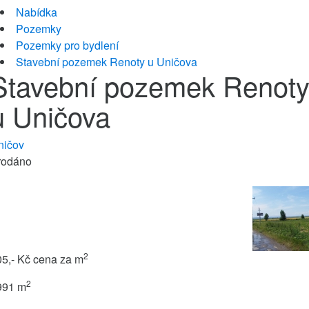
Nabídka
Pozemky
Pozemky pro bydlení
Stavební pozemek Renoty u Uničova
Stavební pozemek Renot
u Uničova
ničov
rodáno
2
05,- Kč
cena za m
2
991 m