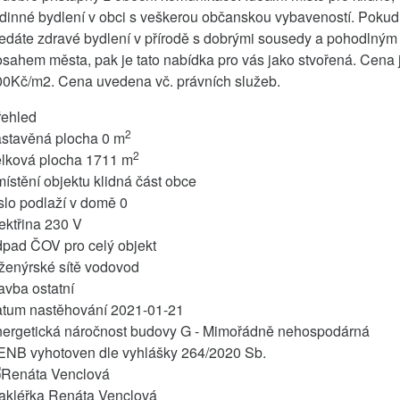
dinné bydlení v obci s veškerou občanskou vybaveností. Pokud
edáte zdravé bydlení v přírodě s dobrými sousedy a pohodlným
sahem města, pak je tato nabídka pro vás jako stvořená. Cena 
00Kč/m2. Cena uvedena vč. právních služeb.
řehled
2
astavěná plocha
0 m
2
elková plocha
1711 m
ístění objektu
klidná část obce
slo podlaží v domě
0
ektřina
230 V
dpad
ČOV pro celý objekt
ženýrské sítě
vodovod
tavba
ostatní
atum nastěhování
2021-01-21
nergetická náročnost budovy
G - Mimořádně nehospodárná
ENB vyhotoven dle vyhlášky
264/2020 Sb.
akléřka
Renáta Venclová