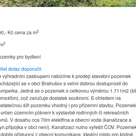
2
00,- Kč
cena za m
2
 m
ozemky pro bydlení
ílet
dotaz
doporučit
e výhradním zastoupení nabízíme k prodeji stavební pozemek
cházející se v obci Bratrušov s velmi dobrou dostupností do
umperka. Jedná se o pozemek s celkovou výměrou 1.711m2 (ší
8mx45m), což zaručuje dostatek soukromí. S ohledem na
statečnou šíři pozemku vhodný i pro přízemní stavbu. Pozemek
 určen územním plánem k výstavbě rodinných či rekreačních
mů. V dosahu cca 70m elektřina a obecní voda (kanalizace a
yn.přípojka v obci není). Kanalizaci nutno vyřešit ČOV. Pozeme
 dobře přístupný z obecní komunikace. Ideální místo pro klidné,