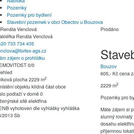
Nabídka
Pozemky
Pozemky pro bydlení
Stavební pozemek v obci Obectov u Bouzova
Prodáno
akléřka
Renáta Venclová
420 733 734 435
Stave
enclova@fortex-ags.cz
ám zájem o prohlídku
EMOVITOST
0
/
0
Bouzov
řehled
605,- Kč
cena z
2
elková plocha
2229 m
2
2229 m
ístění objektu
klidná část obce
slo podlaží v domě
0
Pozemky pro by
ženýrské sítě
elektřina
ENB vyhotoven dle vyhlášky
vyhláška
Máte zájem si 
8/2013 Sb
slunný rovinatý
dosahu elektřina
příjemnou loka