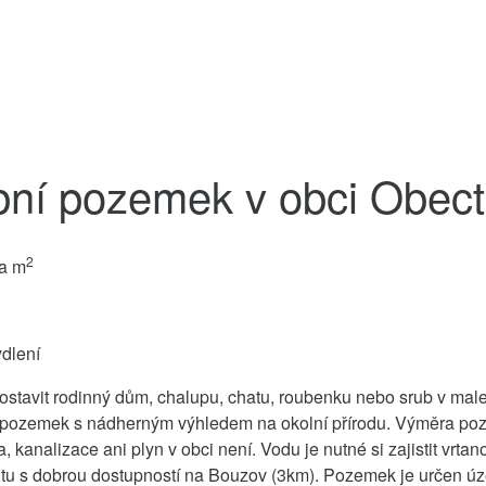
bní pozemek v obci Obec
2
a m
dlení
postavit rodinný dům, chalupu, chatu, roubenku nebo srub v m
 pozemek s nádherným výhledem na okolní přírodu. Výměra pozem
, kanalizace ani plyn v obci není. Vodu je nutné si zajistit vrta
litu s dobrou dostupností na Bouzov (3km). Pozemek je určen 