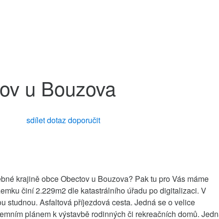
tov u Bouzova
sdílet
dotaz
doporučit
alebné krajině obce Obectov u Bouzova? Pak tu pro Vás máme
ku činí 2.229m2 dle katastrálního úřadu po digitalizaci. V
nou studnou. Asfaltová příjezdová cesta. Jedná se o velice
územním plánem k výstavbě rodinných či rekreačních domů. Jed