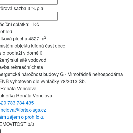
věrová sazba
3
% p.a.
síční splátka:
-
Kč
řehled
2
elková plocha
4827 m
ístění objektu
klidná část obce
slo podlaží v domě
0
ženýrské sítě
vodovod
tavba
rekreační chata
nergetická náročnost budovy
G - Mimořádně nehospodárná
ENB vyhotoven dle vyhlášky
78/2013 Sb.
akléřka
Renáta Venclová
420 733 734 435
enclova@fortex-ags.cz
ám zájem o prohlídku
EMOVITOST
0
/
0
l