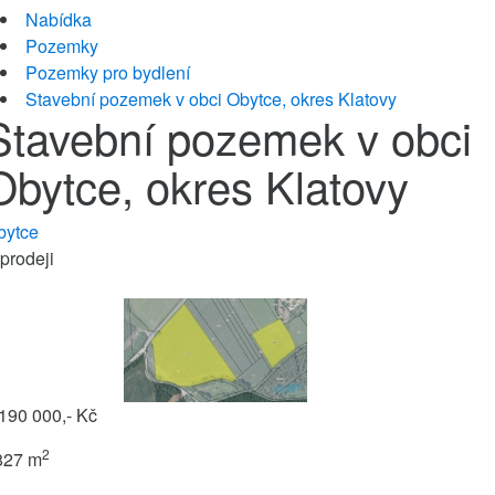
Nabídka
Pozemky
Pozemky pro bydlení
Stavební pozemek v obci Obytce, okres Klatovy
Stavební pozemek v obci
Obytce, okres Klatovy
bytce
prodeji
190 000,- Kč
2
827 m