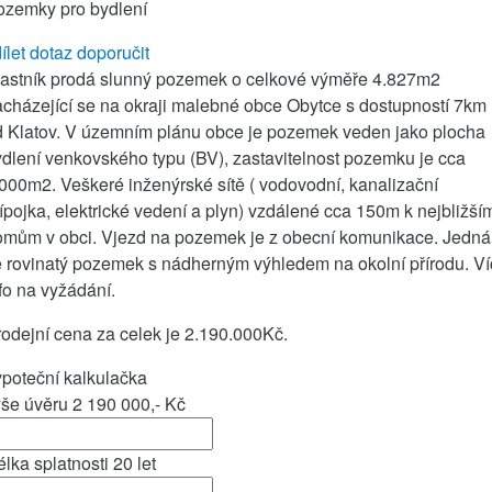
ozemky pro bydlení
ílet
dotaz
doporučit
lastník prodá slunný pozemek o celkové výměře 4.827m2
cházející se na okraji malebné obce Obytce s dostupností 7km
d Klatov. V územním plánu obce je pozemek veden jako plocha
dlení venkovského typu (BV), zastavitelnost pozemku je cca
000m2. Veškeré inženýrské sítě ( vodovodní, kanalizační
ípojka, elektrické vedení a plyn) vzdálené cca 150m k nejbližší
omům v obci. Vjezd na pozemek je z obecní komunikace. Jedná
 rovinatý pozemek s nádherným výhledem na okolní přírodu. V
fo na vyžádání.
odejní cena za celek je 2.190.000Kč.
poteční kalkulačka
ýše úvěru
2 190 000,-
Kč
lka splatnosti
20
let