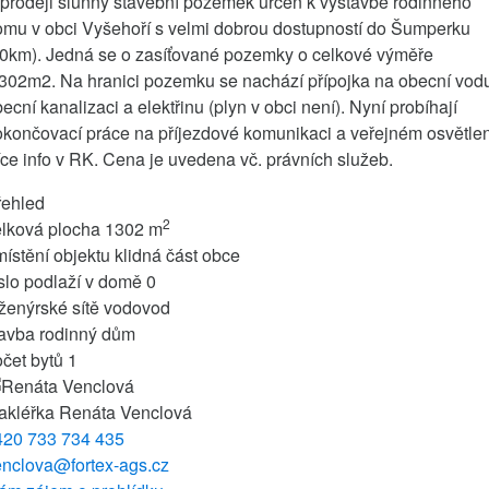
prodeji slunný stavební pozemek určen k výstavbě rodinného
omu v obci Vyšehoří s velmi dobrou dostupností do Šumperku
10km). Jedná se o zasíťované pozemky o celkové výměře
302m2. Na hranici pozemku se nachází přípojka na obecní vod
ecní kanalizaci a elektřinu (plyn v obci není). Nyní probíhají
končovací práce na příjezdové komunikaci a veřejném osvětlen
ce info v RK. Cena je uvedena vč. právních služeb.
řehled
2
elková plocha
1302 m
ístění objektu
klidná část obce
slo podlaží v domě
0
ženýrské sítě
vodovod
tavba
rodinný dům
čet bytů
1
akléřka
Renáta Venclová
420 733 734 435
enclova@fortex-ags.cz