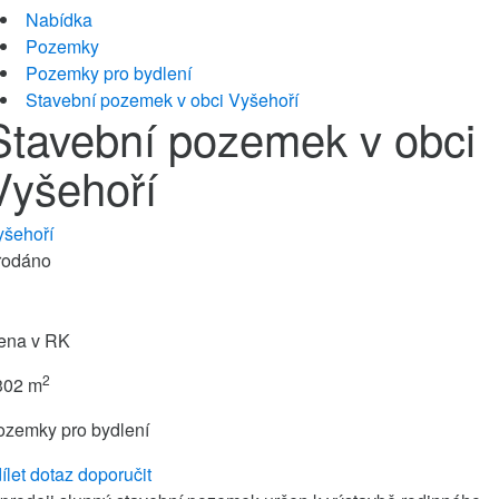
Nabídka
Pozemky
Pozemky pro bydlení
Stavební pozemek v obci Vyšehoří
Stavební pozemek v obci
Vyšehoří
yšehoří
rodáno
ena v RK
2
302 m
ozemky pro bydlení
ílet
dotaz
doporučit