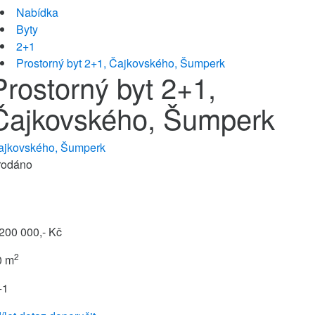
Nabídka
Byty
2+1
Prostorný byt 2+1, Čajkovského, Šumperk
Prostorný byt 2+1,
Čajkovského, Šumperk
ajkovského, Šumperk
rodáno
200 000,- Kč
2
0 m
+1