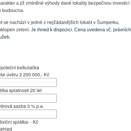
arakter a již zmíněné výhody dané lokality bezpečnou investicí
o budoucna.
t se nachází v jedné z nejžádanějších lokalit v Šumperku,
klopen zelení. J
e ihned k dispozici. Cena uvedena vč. právních
užeb.
poteční kalkulačka
ýše úvěru
2 200 000,-
Kč
lka splatnosti
20
let
věrová sazba
3
% p.a.
síční splátka:
-
Kč
řehled