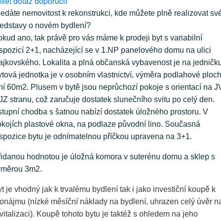
ílet
dotaz
doporučit
edáte nemovitost k rekonstrukci, kde můžete plně realizovat sv
ředstavy o novém bydlení?
kud ano, tak právě pro vás máme k prodeji byt s variabilní
spozicí 2+1, nacházející se v 1.NP panelového domu na ulici
jkovského. Lokalita a plná občanská vybavenost je na jedničku
tová jednotka je v osobním vlastnictví, výměra podlahové ploc
ní 60m2. Plusem v bytě jsou neprůchozí pokoje s orientací na J
JZ stranu, což zaručuje dostatek slunečního svitu po celý den.
tupní chodba s šatnou nabízí dostatek úložného prostoru. V
kojích plastové okna, na podlaze původní lino. Současná
spozice bytu je odnímatelnou příčkou upravena na 3+1.
řidanou hodnotou je úložná komora v suterénu domu a sklep s
ýměrou 3m2.
t je vhodný jak k trvalému bydlení tak i jako investiční koupě k
onájmu (nízké měsíční náklady na bydlení, uhrazen celý úvěr n
vitalizaci). Koupě tohoto bytu je taktéž s ohledem na jeho