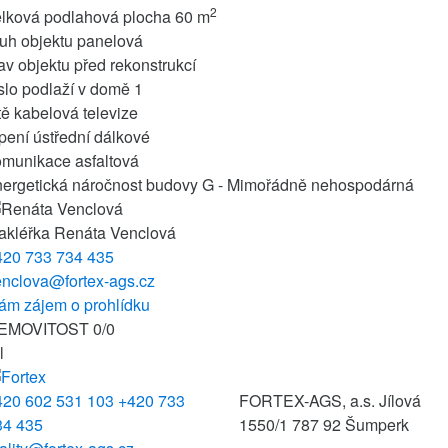
2
elková podlahová plocha
60 m
uh objektu
panelová
av objektu
před rekonstrukcí
slo podlaží v domě
1
tě
kabelová televize
pení
ústřední dálkové
omunikace
asfaltová
nergetická náročnost budovy
G - Mimořádně nehospodárná
akléřka
Renáta Venclová
420 733 734 435
enclova@fortex-ags.cz
ám zájem o prohlídku
EMOVITOST
0
/
0
l
420 602 531 103
+420 733
FORTEX-AGS, a.s.
Jílová
34 435
1550/1
787 92 Šumperk