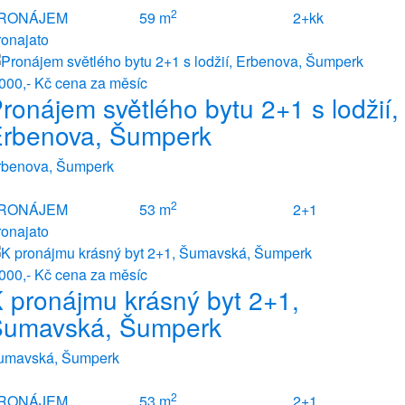
2
RONÁJEM
59 m
2+kk
ronajato
 000,- Kč
cena za měsíc
ronájem světlého bytu 2+1 s lodžií,
rbenova, Šumperk
rbenova, Šumperk
2
RONÁJEM
53 m
2+1
ronajato
 000,- Kč
cena za měsíc
 pronájmu krásný byt 2+1,
Šumavská, Šumperk
umavská, Šumperk
2
RONÁJEM
53 m
2+1