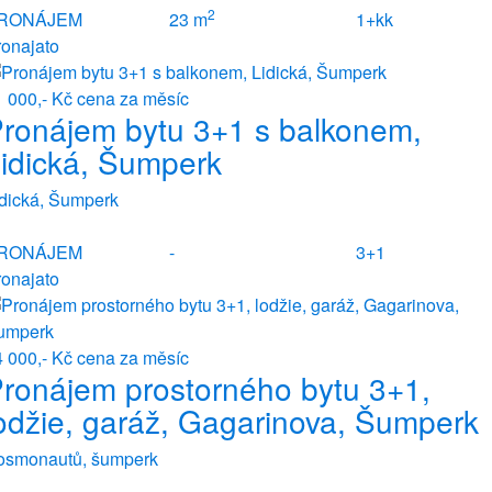
2
RONÁJEM
23 m
1+kk
ronajato
1 000,- Kč
cena za měsíc
ronájem bytu 3+1 s balkonem,
idická, Šumperk
idická, Šumperk
RONÁJEM
-
3+1
ronajato
4 000,- Kč
cena za měsíc
ronájem prostorného bytu 3+1,
odžie, garáž, Gagarinova, Šumperk
osmonautů, šumperk