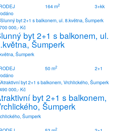
2
RODEJ
164 m
3+kk
rodáno
700 000,- Kč
lunný byt 2+1 s balkonem, ul.
.května, Šumperk
.května, Šumperk
2
RODEJ
50 m
2+1
rodáno
490 000,- Kč
traktivní byt 2+1 s balkonem,
rchlického, Šumperk
rchlického, Šumperk
2
RODEJ
53 m
2+1