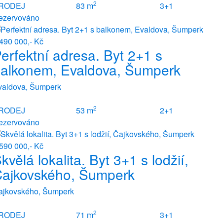
2
RODEJ
83 m
3+1
ezervováno
490 000,- Kč
erfektní adresa. Byt 2+1 s
alkonem, Evaldova, Šumperk
valdova, Šumperk
2
RODEJ
53 m
2+1
ezervováno
590 000,- Kč
kvělá lokalita. Byt 3+1 s lodžií,
ajkovského, Šumperk
ajkovského, Šumperk
2
RODEJ
71 m
3+1