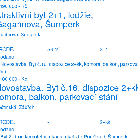
490 000,- Kč
traktivní byt 2+1, lodžie,
agarinova, Šumperk
agrinova, Šumperk
2
RODEJ
56 m
2+1
rodáno
180 000,- Kč
ovostavba. Byt č.16, dispozice 2+k
omora, balkon, parkovací stání
štinská, Zábřeh
RODEJ
-
2+kk
rodáno