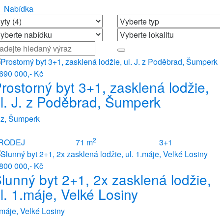
Nabídka
690 000,- Kč
rostorný byt 3+1, zasklená lodžie,
l. J. z Poděbrad, Šumperk
 z, Šumperk
2
RODEJ
71 m
3+1
800 000,- Kč
lunný byt 2+1, 2x zasklená lodžie,
l. 1.máje, Velké Losiny
máje, Velké Losiny