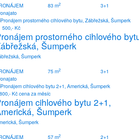
2
RONÁJEM
83 m
3+1
ronajato
 500,- Kč
ronájem prostorného cihlového byt
ábřežská, Šumperk
ábřežská, Šumperk
2
RONÁJEM
75 m
3+1
ronajato
 800,- Kč
cena za měsíc
ronájem cihlového bytu 2+1,
merická, Šumperk
merická, Šumperk
2
RONÁJEM
57 m
2+1