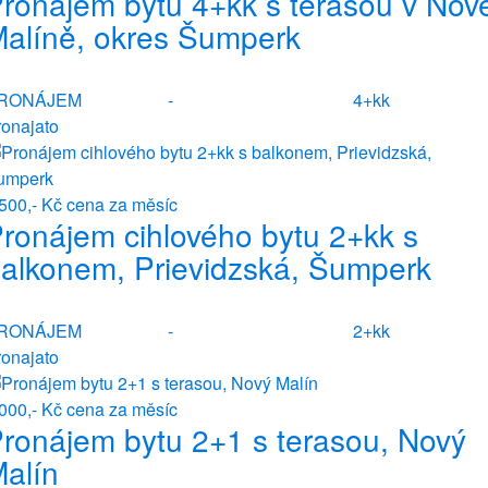
ronájem bytu 4+kk s terasou v Nov
alíně, okres Šumperk
RONÁJEM
-
4+kk
ronajato
 500,- Kč
cena za měsíc
ronájem cihlového bytu 2+kk s
alkonem, Prievidzská, Šumperk
RONÁJEM
-
2+kk
ronajato
 000,- Kč
cena za měsíc
ronájem bytu 2+1 s terasou, Nový
alín