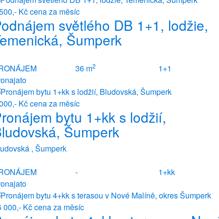
 500,- Kč
cena za měsíc
odnájem světlého DB 1+1, lodžie,
emenická, Šumperk
2
RONÁJEM
36 m
1+1
ronajato
 000,- Kč
cena za měsíc
ronájem bytu 1+kk s lodžií,
ludovská, Šumperk
ludovská , Šumperk
RONÁJEM
-
1+kk
ronajato
6 000,- Kč
cena za měsíc