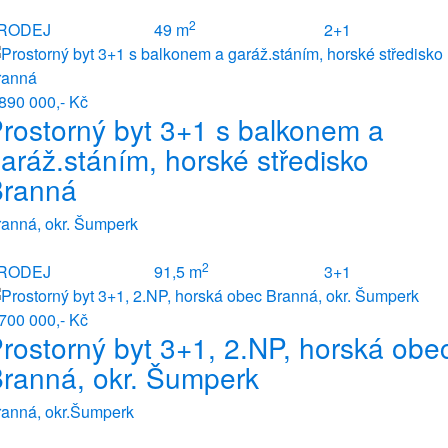
2
RODEJ
49 m
2+1
890 000,- Kč
rostorný byt 3+1 s balkonem a
aráž.stáním, horské středisko
Branná
ranná, okr. Šumperk
2
RODEJ
91,5 m
3+1
700 000,- Kč
rostorný byt 3+1, 2.NP, horská obe
ranná, okr. Šumperk
ranná, okr.Šumperk