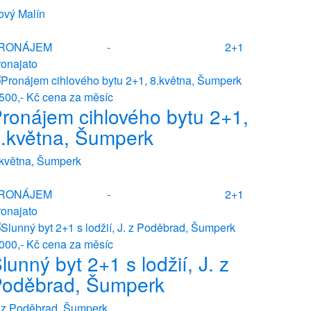
ový Malín
RONÁJEM
-
2+1
ronajato
 500,- Kč
cena za měsíc
ronájem cihlového bytu 2+1,
.května, Šumperk
.května, Šumperk
RONÁJEM
-
2+1
ronajato
 000,- Kč
cena za měsíc
lunný byt 2+1 s lodžií, J. z
oděbrad, Šumperk
. z Poděbrad, Šumperk