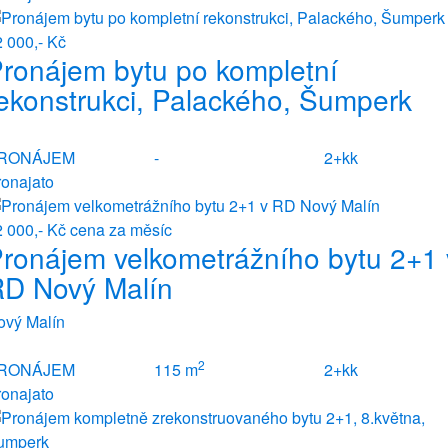
 000,- Kč
ronájem bytu po kompletní
ekonstrukci, Palackého, Šumperk
RONÁJEM
-
2+kk
ronajato
2 000,- Kč
cena za měsíc
ronájem velkometrážního bytu 2+1 
D Nový Malín
ový Malín
2
RONÁJEM
115 m
2+kk
ronajato