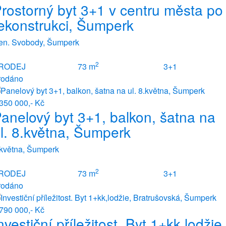
rostorný byt 3+1 v centru města po
ekonstrukci, Šumperk
en. Svobody, Šumperk
2
RODEJ
73 m
3+1
rodáno
350 000,- Kč
anelový byt 3+1, balkon, šatna na
l. 8.května, Šumperk
.května, Šumperk
2
RODEJ
73 m
3+1
rodáno
790 000,- Kč
nvestiční příležitost. Byt 1+kk,lodžie,