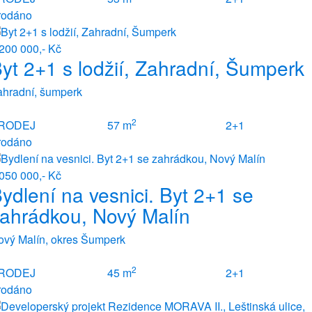
rodáno
200 000,- Kč
yt 2+1 s lodžií, Zahradní, Šumperk
ahradní, šumperk
2
RODEJ
57 m
2+1
rodáno
050 000,- Kč
ydlení na vesnici. Byt 2+1 se
ahrádkou, Nový Malín
ový Malín, okres Šumperk
2
RODEJ
45 m
2+1
rodáno