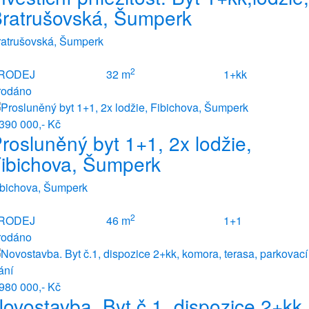
ratrušovská, Šumperk
ratrušovská, Šumperk
2
RODEJ
32 m
1+kk
rodáno
390 000,- Kč
rosluněný byt 1+1, 2x lodžie,
ibichova, Šumperk
ibichova, Šumperk
2
RODEJ
46 m
1+1
rodáno
980 000,- Kč
ovostavba. Byt č.1, dispozice 2+kk,