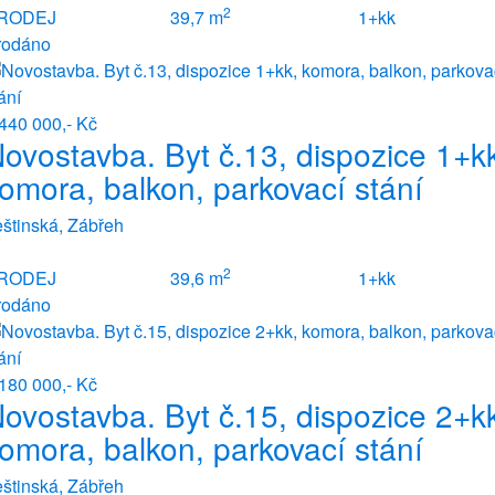
2
RODEJ
39,7 m
1+kk
rodáno
440 000,- Kč
ovostavba. Byt č.13, dispozice 1+k
omora, balkon, parkovací stání
štinská, Zábřeh
2
RODEJ
39,6 m
1+kk
rodáno
180 000,- Kč
ovostavba. Byt č.15, dispozice 2+k
omora, balkon, parkovací stání
štinská, Zábřeh