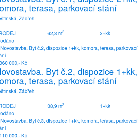
omora, terasa, parkovací stání
štinská, Zábřeh
2
RODEJ
62,3 m
2+kk
rodáno
360 000,- Kč
ovostavba. Byt č.2, dispozice 1+kk,
omora, terasa, parkovací stání
štinská, Zábřeh
2
RODEJ
38,9 m
1+kk
rodáno
110 000,- Kč