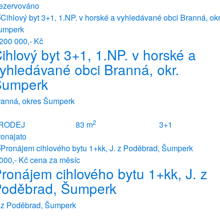
ezervováno
200 000,- Kč
ihlový byt 3+1, 1.NP. v horské a
yhledávané obci Branná, okr.
Šumperk
ranná, okres Šumperk
2
RODEJ
83 m
3+1
ronajato
 000,- Kč
cena za měsíc
ronájem cihlového bytu 1+kk, J. z
oděbrad, Šumperk
. z Poděbrad, Šumperk