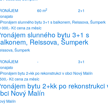
2
RONÁJEM
60 m
2+1
ronajato
0 000,- Kč
cena za měsíc
ronájem slunného bytu 3+1 s
alkonem, Reissova, Šumperk
eissova, Šumperk
RONÁJEM
-
3+1
ronajato
 500,- Kč
cena za měsíc
ronájem bytu 2+kk po rekonstrukci 
bci Nový Malín
ový Malín