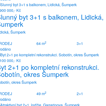
900 000,- Kč
lunný byt 3+1 s balkonem, Lidická,
Šumperk
idická, Šumperk
2
RODEJ
64 m
3+1
rodáno
100 000,- Kč
yt 2+1 po kompletní rekonstrukci.
obotín, okres Šumperk
obotín, okres Šumperk
2
RODEJ
49 m
2+1
rodáno