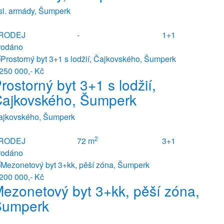
sl. armády, Šumperk
RODEJ
-
1+1
rodáno
250 000,- Kč
rostorný byt 3+1 s lodžií,
ajkovského, Šumperk
ajkovského, Šumperk
2
RODEJ
72 m
3+1
rodáno
200 000,- Kč
ezonetový byt 3+kk, pěší zóna,
Šumperk