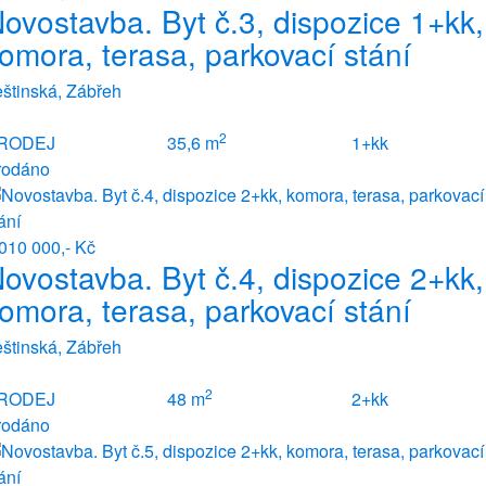
ovostavba. Byt č.3, dispozice 1+kk,
omora, terasa, parkovací stání
štinská, Zábřeh
2
RODEJ
35,6 m
1+kk
rodáno
010 000,- Kč
ovostavba. Byt č.4, dispozice 2+kk,
omora, terasa, parkovací stání
štinská, Zábřeh
2
RODEJ
48 m
2+kk
rodáno