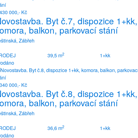
430 000,- Kč
ovostavba. Byt č.7, dispozice 1+kk,
omora, balkon, parkovací stání
štinská, Zábřeh
2
RODEJ
39,5 m
1+kk
rodáno
340 000,- Kč
ovostavba. Byt č.8, dispozice 1+kk,
omora, balkon, parkovací stání
štinská, Zábřeh
2
RODEJ
36,6 m
1+kk
rodáno