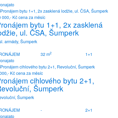
ronajato
0 000,- Kč
cena za měsíc
ronájem bytu 1+1, 2x zasklená
odžie, ul. ČSA, Šumperk
sl. armády, Šumperk
2
RONÁJEM
32 m
1+1
ronajato
 000,- Kč
cena za měsíc
ronájem cihlového bytu 2+1,
evoluční, Šumperk
evoluční, Šumperk
RONÁJEM
-
2+1
ronajato