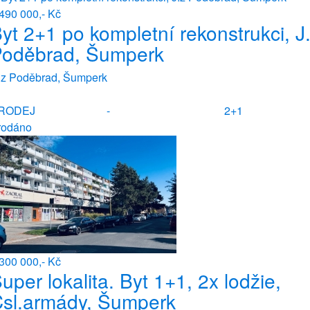
490 000,- Kč
yt 2+1 po kompletní rekonstrukci, J
oděbrad, Šumperk
. z Poděbrad, Šumperk
RODEJ
-
2+1
rodáno
300 000,- Kč
uper lokalita. Byt 1+1, 2x lodžie,
sl.armády, Šumperk