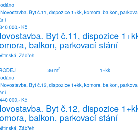
rodáno
340 000,- Kč
ovostavba. Byt č.11, dispozice 1+k
omora, balkon, parkovací stání
štinská, Zábřeh
2
RODEJ
36 m
1+kk
rodáno
440 000,- Kč
ovostavba. Byt č.12, dispozice 1+k
omora, balkon, parkovací stání
štinská, Zábřeh