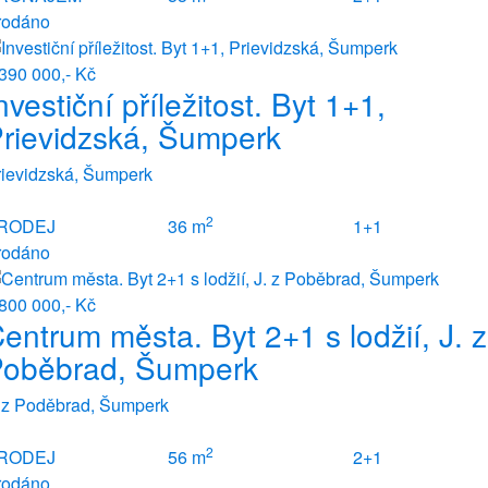
rodáno
390 000,- Kč
nvestiční příležitost. Byt 1+1,
rievidzská, Šumperk
rievidzská, Šumperk
2
RODEJ
36 m
1+1
rodáno
800 000,- Kč
entrum města. Byt 2+1 s lodžií, J. z
oběbrad, Šumperk
. z Poděbrad, Šumperk
2
RODEJ
56 m
2+1
rodáno