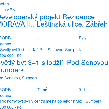
ena v RK
eveloperský projekt Rezidence
ORAVA II., Leštinská ulice, Zábřeh
RODEJ
-
Byty
rodáno
200 000,- Kč
větlý byt 3+1 s lodžií, Pod Senovou
Šumperk
od Senovou, Šumperk
2
RODEJ
71 m
3+1
rodáno
500 000,- Kč