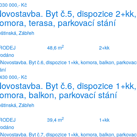
030 000,- Kč
ovostavba. Byt č.5, dispozice 2+kk,
omora, terasa, parkovací stání
štinská, Zábřeh
2
RODEJ
48,6 m
2+kk
rodáno
430 000,- Kč
ovostavba. Byt č.6, dispozice 1+kk,
omora, balkon, parkovací stání
štinská, Zábřeh
2
RODEJ
39,4 m
1+kk
rodáno