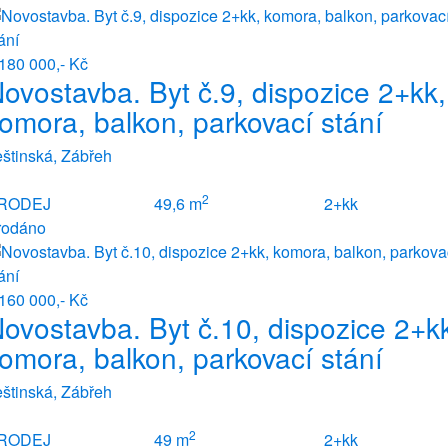
180 000,- Kč
ovostavba. Byt č.9, dispozice 2+kk,
omora, balkon, parkovací stání
štinská, Zábřeh
2
RODEJ
49,6 m
2+kk
rodáno
160 000,- Kč
ovostavba. Byt č.10, dispozice 2+k
omora, balkon, parkovací stání
štinská, Zábřeh
2
RODEJ
49 m
2+kk