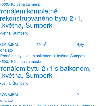
0 000,- Kč
cena za měsíc
ronájem kompletně
rekonstruovaného bytu 2+1,
.května, Šumperk
.května, Šumperk
2
RONÁJEM
50 m
Byty
ronajato
0 500,- Kč
cena za měsíc
ronájem bytu 2+1 s balkonem,
.května, Šumperk
.května, Šumperk
RONÁJEM
-
2+1
ronajato