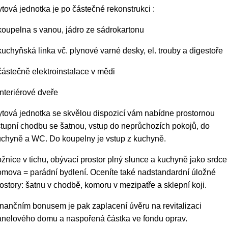
tová jednotka je po částečné rekonstrukci :
koupelna s vanou, jádro ze sádrokartonu
kuchyňská linka vč. plynové varné desky, el. trouby a digestoře
částečně elektroinstalace v mědi
interiérové dveře
tová jednotka se skvělou dispozicí vám nabídne prostornou
tupní chodbu se šatnou, vstup do neprůchozích pokojů, do
uchyně a WC. Do koupelny je vstup z kuchyně.
žnice v tichu, obývací prostor plný slunce a kuchyně jako srdce
mova = parádní bydlení. Oceníte také nadstandardní úložné
ostory: šatnu v chodbě, komoru v mezipatře a sklepní koji.
nančním bonusem je pak zaplacení úvěru na revitalizaci
anelového domu a naspořená částka ve fondu oprav.