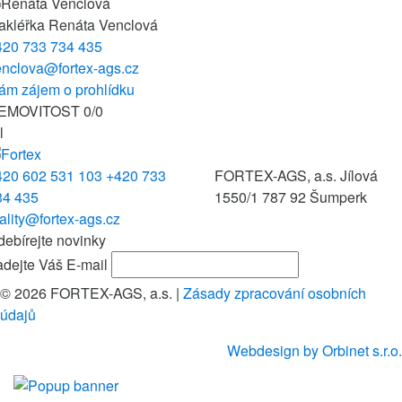
akléřka
Renáta Venclová
420 733 734 435
enclova@fortex-ags.cz
ám zájem o prohlídku
EMOVITOST
0
/
0
l
420 602 531 103
+420 733
FORTEX-AGS, a.s.
Jílová
34 435
1550/1
787 92 Šumperk
ality@fortex-ags.cz
ebírejte novinky
dejte Váš E-mail
© 2026 FORTEX-AGS, a.s.
|
Zásady zpracování osobních
údajů
Webdesign by Orbinet s.r.o.