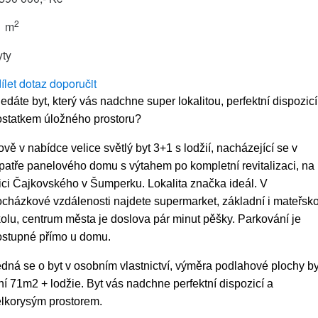
2
1 m
yty
ílet
dotaz
doporučit
edáte byt, který vás nadchne super lokalitou, perfektní dispozicí
ostatkem úložného prostoru?
vě v nabídce velice světlý byt 3+1 s lodžií, nacházející se v
patře panelového domu s výtahem po kompletní revitalizaci, na
ici Čajkovského v Šumperku. Lokalita značka ideál. V
cházkové vzdálenosti najdete supermarket, základní i mateřsk
olu, centrum města je doslova pár minut pěšky. Parkování je
ostupné přímo u domu.
dná se o byt v osobním vlastnictví, výměra podlahové plochy b
ní 71m2 + lodžie. Byt vás nadchne perfektní dispozicí a
elkorysým prostorem.