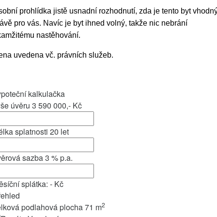
obní prohlídka jistě usnadní rozhodnutí, zda je tento byt vhodn
ávě pro vás. Navíc je byt ihned volný, takže nic nebrání
kamžitému nastěhování.
ena uvedena vč. právních služeb.
poteční kalkulačka
ýše úvěru
3 590 000,-
Kč
lka splatnosti
20
let
věrová sazba
3
% p.a.
síční splátka:
-
Kč
řehled
2
elková podlahová plocha
71 m