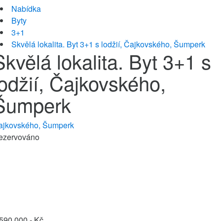
Nabídka
Byty
3+1
Skvělá lokalita. Byt 3+1 s lodžií, Čajkovského, Šumperk
Skvělá lokalita. Byt 3+1 s
lodžií, Čajkovského,
Šumperk
ajkovského, Šumperk
ezervováno
590 000,- Kč