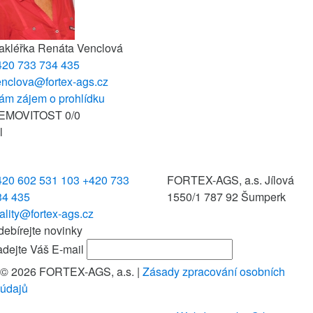
akléřka
Renáta Venclová
420 733 734 435
enclova@fortex-ags.cz
ám zájem o prohlídku
EMOVITOST
0
/
0
l
420 602 531 103
+420 733
FORTEX-AGS, a.s.
Jílová
34 435
1550/1
787 92 Šumperk
ality@fortex-ags.cz
ebírejte novinky
dejte Váš E-mail
© 2026 FORTEX-AGS, a.s.
|
Zásady zpracování osobních
údajů