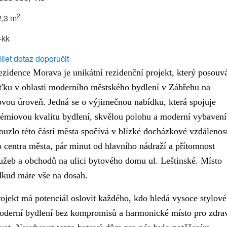
2
2,3 m
+kk
ílet
dotaz
doporučit
ezidence Morava je unikátní rezidenční projekt, který posouv
aťku v oblasti moderního městského bydlení v Zábřehu na
ovou úroveň. Jedná se o výjimečnou nabídku, která spojuje
rémiovou kvalitu bydlení, skvělou polohu a moderní vybavení
uzlo této části města spočívá v blízké docházkové vzdálenos
 centra města, pár minut od hlavního nádraží a přítomnost
lužeb a obchodů na ulici bytového domu ul. Leštinské.
Místo
dkud máte vše na dosah.
ojekt má potenciál oslovit každého, kdo hledá vysoce stylové
oderní bydlení bez kompromisů a harmonické místo pro zdra