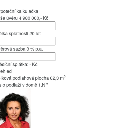
poteční kalkulačka
ýše úvěru
4 980 000,-
Kč
lka splatnosti
20
let
věrová sazba
3
% p.a.
síční splátka:
-
Kč
řehled
2
elková podlahová plocha
62,3 m
slo podlaží v domě
1.NP