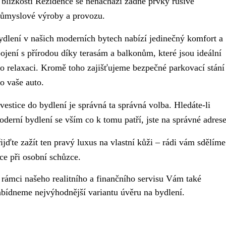
 blízkosti Rezidence se nenachází
žádné prvky rušivé
růmyslové výroby a provozu
.
ydlení v našich moderních bytech nabízí jedinečný komfort a
ojení s přírodou díky terasám a balkonům, které jsou ideální
ro relaxaci. Kromě toho zajišťujeme bezpečné parkovací stání
o vaše auto.
vestice do bydlení je správná ta správná volba.
Hledáte-li
derní bydlení se vším co k tomu patří, jste na správné adrese
ijďte zažít ten pravý luxus na vlastní kůži – rádi vám sdělíme
ce při osobní schůzce.
 rámci našeho realitního a finančního servisu Vám také
abídneme nejvýhodnější variantu úvěru na bydlení.